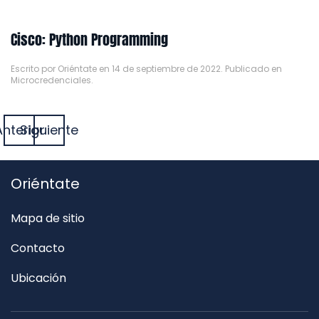
Cisco: Python Programming
Escrito por
Oriéntate
en
14 de septiembre de 2022
. Publicado en
Microcredenciales
.
Anterior
Siguiente
Oriéntate
Mapa de sitio
Contacto
Ubicación