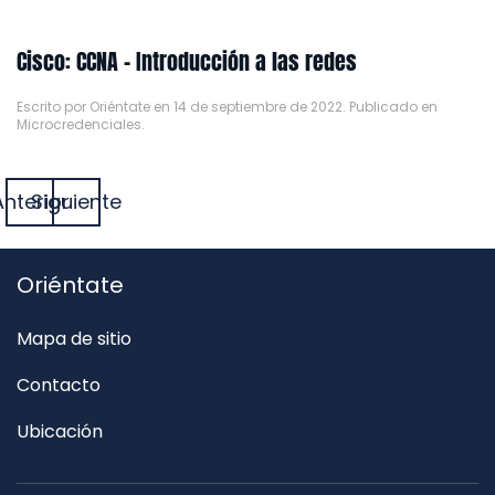
Cisco: CCNA – Introducción a las redes
Escrito por
Oriéntate
en
14 de septiembre de 2022
. Publicado en
Microcredenciales
.
Anterior
Siguiente
Oriéntate
Mapa de sitio
Contacto
Ubicación