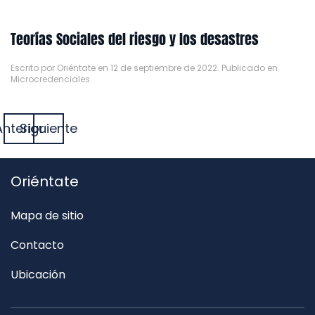
Teorías Sociales del riesgo y los desastres
Escrito por
Oriéntate
en
12 de septiembre de 2022
. Publicado en
Microcredenciales
.
Anterior
Siguiente
Oriéntate
Mapa de sitio
Contacto
Ubicación