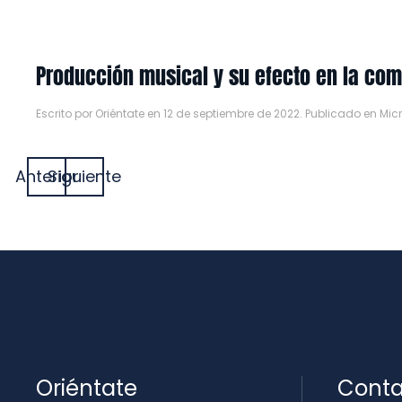
Producción musical y su efecto en la co
Escrito por
Oriéntate
en
12 de septiembre de 2022
. Publicado en
Mic
Anterior
Siguiente
Oriéntate
Conta