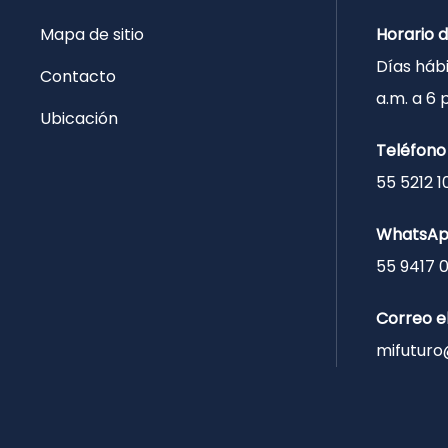
Mapa de sitio
Horario 
Días hábi
Contacto
a.m. a 6
Ubicación
Teléfono
55 5212 1
WhatsA
55 9417 
Correo e
mifuturo