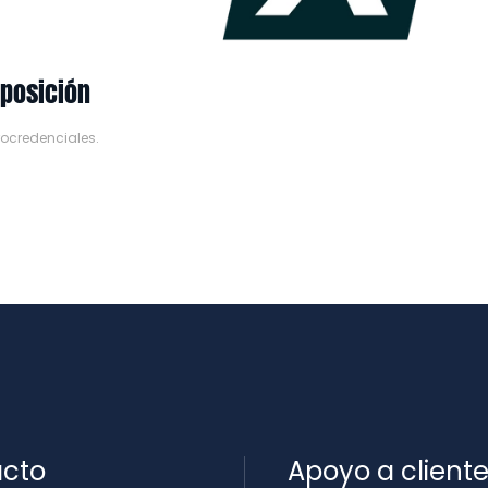
mposición
rocredenciales
.
cto
Apoyo a client