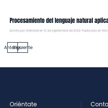
Procesamiento del lenguaje natural aplic
Escrito por
Oriéntate
en
12 de septiembre de 2022
. Publicado en
Mic
Anterior
Siguiente
Oriéntate
Conta