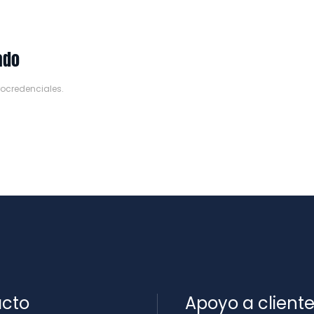
ado
rocredenciales
.
cto
Apoyo a client