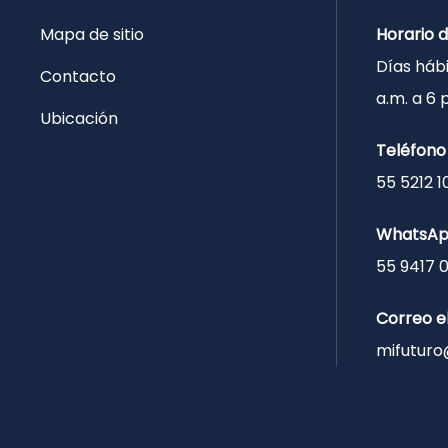
Mapa de sitio
Horario 
Días hábi
Contacto
a.m. a 6
Ubicación
Teléfono
55 5212 1
WhatsA
55 9417 
Correo e
mifuturo