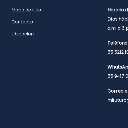
Mapa de sitio
Horario 
Días hábi
Contacto
a.m. a 6
Ubicación
Teléfono
55 5212 1
WhatsA
55 9417 
Correo e
mifuturo