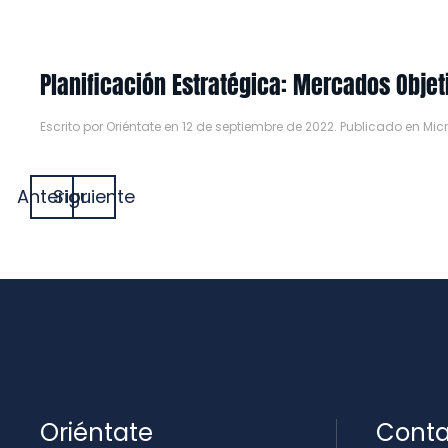
Planificación Estratégica: Mercados Obje
Escrito por
Oriéntate
en
12 de septiembre de 2022
. Publicado en
Mic
Anterior
Siguiente
Oriéntate
Conta