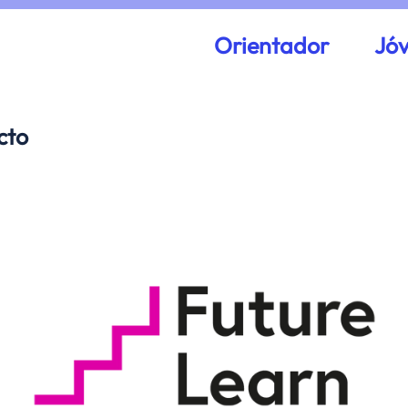
Orientador
Jó
cto