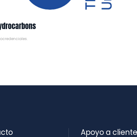
 hydrocarbons
rocredenciales
.
cto
Apoyo a client