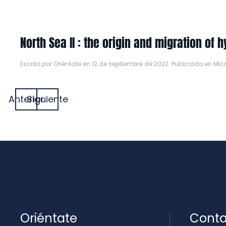
North Sea II : the origin and migration of
Escrito por
Oriéntate
en
12 de septiembre de 2022
. Publicado en
Mic
Anterior
Siguiente
Oriéntate
Conta