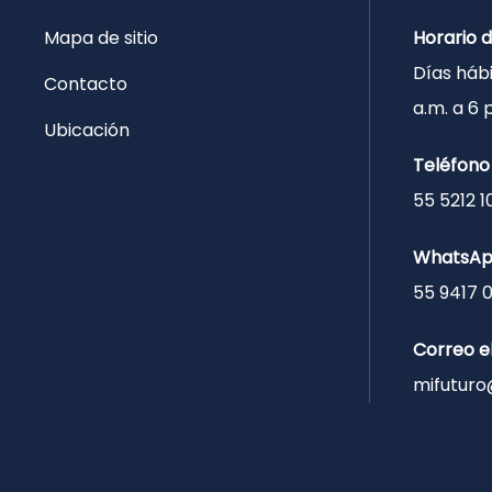
Mapa de sitio
Horario 
Días hábi
Contacto
a.m. a 6
Ubicación
Teléfono
55 5212 1
WhatsA
55 9417 
Correo e
mifuturo