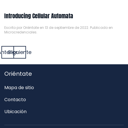
Introducing Cellular Automata
Escrito por
Oriéntate
en
13 de septiembre de 2022
. Publicado en
Microcredenciales
.
Anterior
Siguiente
Oriéntate
Mapa de sitio
Contacto
Ubicación