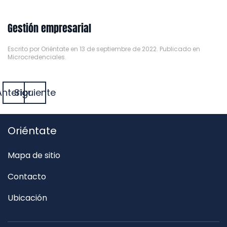
Gestión empresarial
Escrito por
Oriéntate
en
13 de septiembre de 2022
. Publicado en
Microcredenciales
.
Anterior
Siguiente
Oriéntate
Mapa de sitio
Contacto
Ubicación