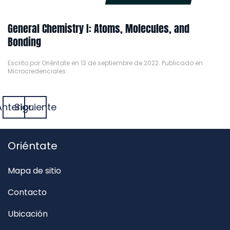
General Chemistry I: Atoms, Molecules, and
Bonding
Escrito por
Oriéntate
en
13 de septiembre de 2022
. Publicado en
Microcredenciales
.
Anterior
Siguiente
Oriéntate
Mapa de sitio
Contacto
Ubicación