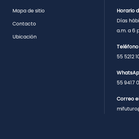
Mapa de sitio
Horario 
Días hábi
Contacto
a.m. a 6
Ubicación
Teléfono
55 5212 1
WhatsA
55 9417 
Correo e
mifuturo