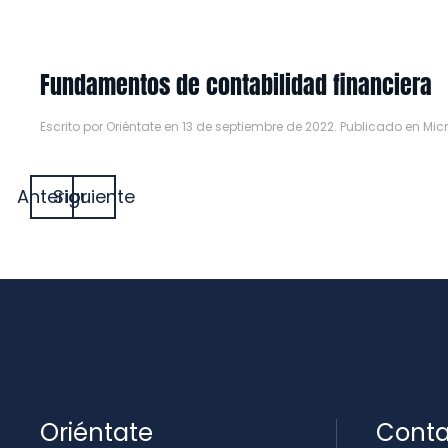
Fundamentos de contabilidad financiera
Escrito por
Oriéntate
en
13 de septiembre de 2022
. Publicado en
Mic
Anterior
Siguiente
Oriéntate
Conta