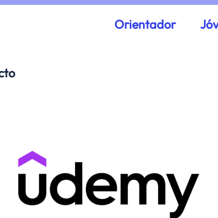
Orientador
Jó
cto