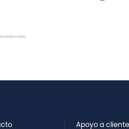
rocredenciales
.
cto
Apoyo a client