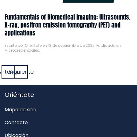
Fundamentals of Biomedical Imaging: Ultrasounds,
X-ray, positron emission tomography (PET) and
applications
Escrito por
Oriéntate
en
13 de septiembre de 2022
. Publicado en
Microcredenciales
.
Anterior
Siguiente
Oriéntate
Mapa de sitio
Contacto
Ubicación