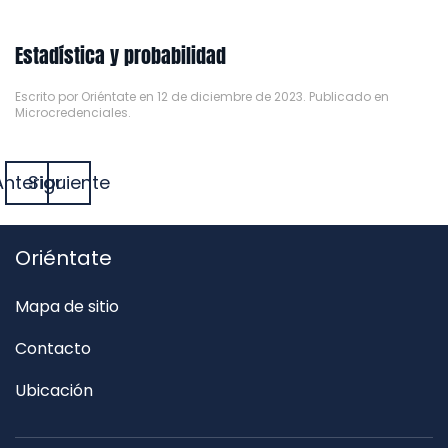
Estadística y probabilidad
Escrito por
Oriéntate
en
12 de diciembre de 2023
. Publicado en
Microcredenciales
.
Anterior
Siguiente
Oriéntate
Mapa de sitio
Contacto
Ubicación