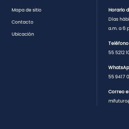
Mapa de sitio
Horario 
Días hábi
Contacto
a.m. a 6
Ubicación
Teléfono
55 5212 1
WhatsA
55 9417 
Correo e
mifuturo