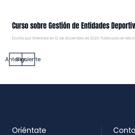
Curso sobre Gestión de Entidades Deporti
Escrito por
Oriéntate
en
12 de diciembre de 2023
. Publicado en
Micr
Anterior
Siguiente
Oriéntate
Conta