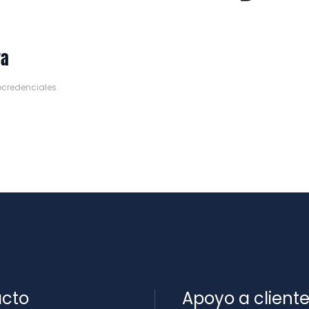
va
ocredenciales
.
cto
Apoyo a client