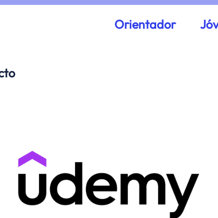
Orientador
Jó
cto