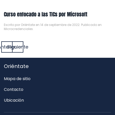
Curso enfocado a las TICs por Microsoft
Escrito por
Oriéntate
en
14 de septiembre de 2022
. Publicado en
Microcredenciales
.
Anterior
Siguiente
Oriéntate
Mapa de sitio
Contacto
Ubicación