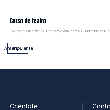
Curso de teatro
Escrito por
Oriéntate
en
14 de septiembre de 2022
. Publicado en
Mic
Anterior
Siguiente
Oriéntate
Conta