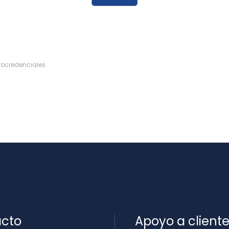
rocredenciales
.
cto
Apoyo a client