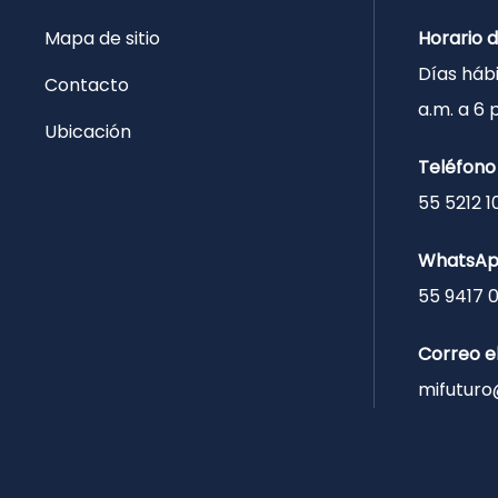
Mapa de sitio
Horario 
Días hábi
Contacto
a.m. a 6
Ubicación
Teléfono
55 5212 1
WhatsA
55 9417 
Correo e
mifuturo