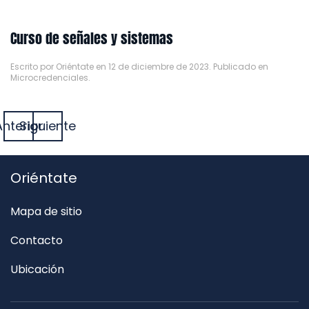
Curso de señales y sistemas
Escrito por
Oriéntate
en
12 de diciembre de 2023
. Publicado en
Microcredenciales
.
Anterior
Siguiente
Oriéntate
Mapa de sitio
Contacto
Ubicación