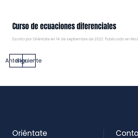
Curso de ecuaciones diferenciales
Escrito por
Oriéntate
en
14 de septiembre de 2022
. Publicado en
Mic
Anterior
Siguiente
Oriéntate
Conta