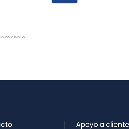
rocredenciales
.
cto
Apoyo a client