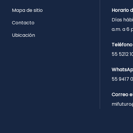
Mapa de sitio
Horario 
Días hábi
Contacto
a.m. a 6
Ubicación
Teléfono
55 5212 1
WhatsA
55 9417 
Correo e
mifuturo