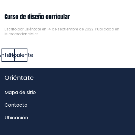
Curso de diseño curricular
Escrito por
Oriéntate
en
14 de septiembre de 2022
. Publicado en
Microcredenciales
.
Anterior
Siguiente
Oriéntate
Mapa de sitio
Contacto
Ubicación