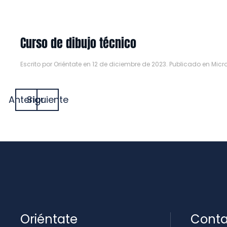
Curso de dibujo técnico
Escrito por
Oriéntate
en
12 de diciembre de 2023
. Publicado en
Micr
Anterior
Siguiente
Oriéntate
Conta