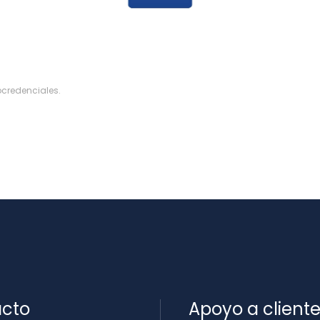
ocredenciales
.
cto
Apoyo a client