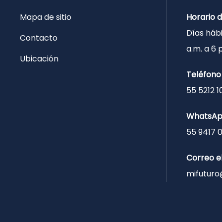
Mapa de sitio
Horario 
Días hábi
Contacto
a.m. a 6
Ubicación
Teléfono
55 5212 1
WhatsA
55 9417 
Correo e
mifuturo