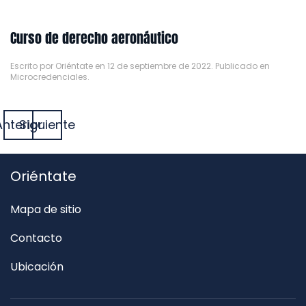
Curso de derecho aeronáutico
Escrito por
Oriéntate
en
12 de septiembre de 2022
. Publicado en
Microcredenciales
.
Anterior
Siguiente
Oriéntate
Mapa de sitio
Contacto
Ubicación