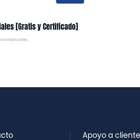
les [Gratis y Certificado]
rocredenciales
.
cto
Apoyo a client