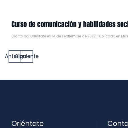
Curso de comunicación y habilidades socia
Escrito por
Oriéntate
en
14 de septiembre de 2022
. Publicado en
Mic
Anterior
Siguiente
Oriéntate
Conta