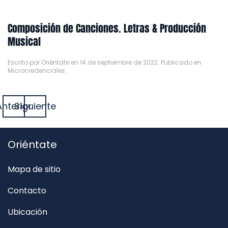
Composición de Canciones. Letras & Producción
Musical
Escrito por
Oriéntate
en
14 de septiembre de 2022
. Publicado en
Microcredenciales
.
Anterior
Siguiente
Oriéntate
Mapa de sitio
Contacto
Ubicación