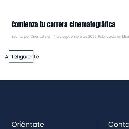
Comienza tu carrera cinematográfica
Escrito por
Oriéntate
en
14 de septiembre de 2022
. Publicado en
Mic
Anterior
Siguiente
Oriéntate
Conta