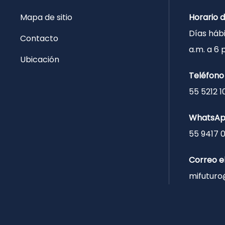
Mapa de sitio
Horario 
Días hábi
Contacto
a.m. a 6
Ubicación
Teléfono
55 5212 1
WhatsA
55 9417 
Correo e
mifuturo