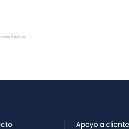
rocredenciales
.
cto
Apoyo a client