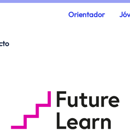
Orientador
Jó
cto