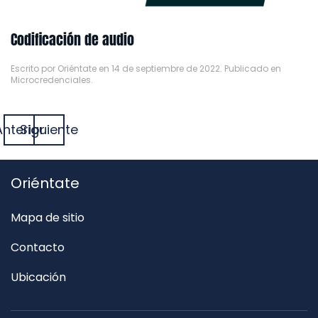
Codificación de audio
Escrito por
Oriéntate
en
14 de septiembre de 2022
. Publicado en
Microcredenciales
.
Anterior
Siguiente
Oriéntate
Mapa de sitio
Contacto
Ubicación