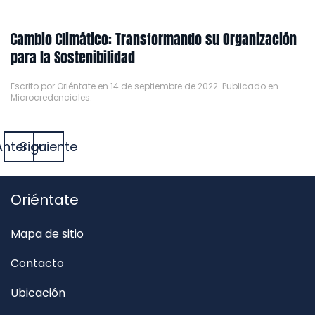
Cambio Climático: Transformando su Organización
para la Sostenibilidad
Escrito por
Oriéntate
en
14 de septiembre de 2022
. Publicado en
Microcredenciales
.
Anterior
Siguiente
Oriéntate
Mapa de sitio
Contacto
Ubicación