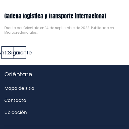
Cadena logística y transporte internacional
Escrito por
Oriéntate
en
14 de septiembre de 2022
. Publicado en
Microcredenciales
.
Anterior
Siguiente
Oriéntate
Mapa de sitio
Contacto
Ubicación