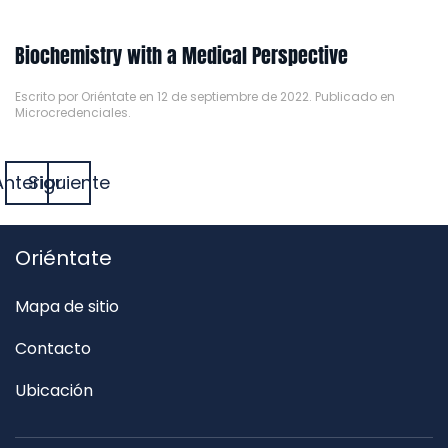
Biochemistry with a Medical Perspective
Escrito por
Oriéntate
en
12 de septiembre de 2022
. Publicado en
Microcredenciales
.
Anterior
Siguiente
Oriéntate
Mapa de sitio
Contacto
Ubicación