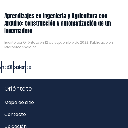
Aprendizajes en Ingeniería y Agricultura con
Arduino: Construcción y automatización de un
invernadero
Escrito por
Oriéntate
en
12 de septiembre de 2022
. Publicado en
Microcredenciales
.
Anterior
Siguiente
Oriéntate
Mapa de sitio
Contacto
Ubicación