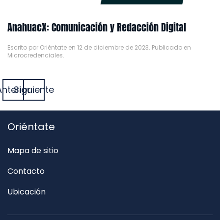
AnahuacX: Comunicación y Redacción Digital
Escrito por
Oriéntate
en
12 de diciembre de 2023
. Publicado en
Microcredenciales
.
Anterior
Siguiente
Oriéntate
Mapa de sitio
Contacto
Ubicación