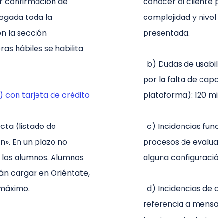
bir confirmación de
conocer al cliente
regada toda la
complejidad y nivel
n la sección
presentada.
as hábiles se habilita
b) Dudas de usabili
por la falta de capa
 con tarjeta de crédito
plataforma): 120 mi
ta (listado de
c) Incidencias func
». En un plazo no
procesos de evaluac
a los alumnos. Alumnos
alguna configuración
rán cargar en Oriéntate,
 máximo.
d) Incidencias de c
referencia a mensa