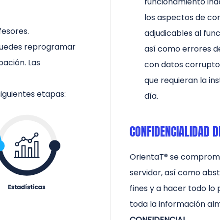
funcionamiento ina
los aspectos de con
fesores.
adjudicables al fun
 Puedes reprogramar
así como errores de
pación. Las
con datos corrupto
que requieran la in
iguientes etapas:
día.
CONFIDENCIALIDAD D
OrientaT® se compromet
servidor, así como abst
fines y a hacer todo lo
toda la información a
CONFIDENCIAL
.