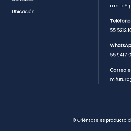
a.m. a 6
Ubicación
Teléfono
55 5212 1
WhatsA
55 9417 
Correo e
mifuturo
©
Oriéntate es producto 