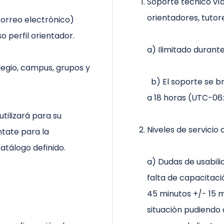
Soporte técnico vía
orientadores, tutor
orreo electrónico)
 perfil orientador.
a) Ilimitado durant
legio, campus, grupos y
b) El soporte se br
a 18 horas (UTC-06
utilizará para su
Niveles de servicio
ntate para la
catálogo definido.
a) Dudas de usabili
falta de capacitació
45 minutos +/- 15 m
situación pudiendo 